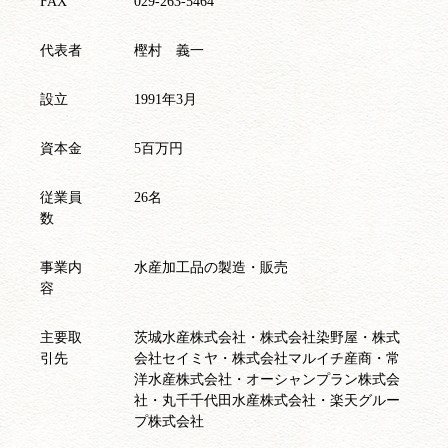
FAX
029-263-5464
代表者
樫村 義一
設立
1991年3月
資本金
5百万円
従業員
26名
数
事業内
水産加工品の製造・販売
容
主要取
茨城水産株式会社・株式会社染野屋・株式
引先
会社セイミヤ・株式会社マルイチ産商・常
洋水産株式会社・オーシャンプラン株式会
社・丸千千代田水産株式会社・楽天グルー
プ株式会社