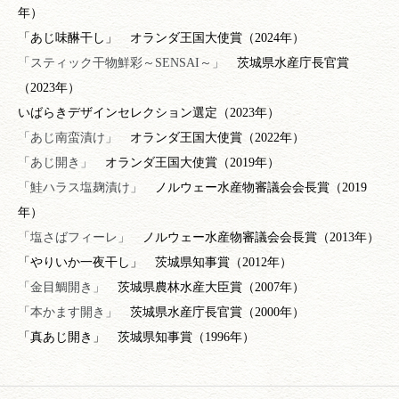
年）
「あじ味醂干し」 オランダ王国大使賞（2024年）
「スティック干物鮮彩～SENSAI～」
茨城県水産庁長官賞
（2023年）
いばらきデザインセレクション選定（2023年）
「あじ南蛮漬け」
オランダ王国大使賞（2022年）
「あじ開き」
オランダ王国大使賞（2019年）
「鮭ハラス塩麹漬け」
ノルウェー水産物審議会会長賞（2019
年）
「塩さばフィーレ」
ノルウェー水産物審議会会長賞（2013年）
「やりいか一夜干し」 茨城県知事賞（2012年）
「金目鯛開き」
茨城県農林水産大臣賞（2007年）
「本かます開き」
茨城県水産庁長官賞（2000年）
「真あじ開き」 茨城県知事賞（1996年）