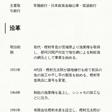
主要取
常陽銀行・日本政策金融公庫・筑波銀行
引銀行
沿革
明治初
初代・樫村常造が茨城県より漁業権を取得
期
し、那珂川関戸付近で地引網による秋鮭漁
の網元として事業を始める。
1951年
4代目・樫村元太郎が築地修行を経て前浜の
魚の加工や干し芋の製造を始める。樫村常
造商店に屋号を変更。
1964年
秋鮭の漁業権を返上し、シシャモの加工な
どに注力。
1991年
有限会社樫村水産を設立し、樫村元太郎が